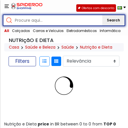
Ofertas com desconto
Search
All
Calçados
Carros e Veículos
Eletrodomésticos
Informática
NUTRIçãO E DIETA
Casa
Saúde e Beleza
Saúde
Nutrição e Dieta
Filters
Nutrição e Dieta
price
in BR between 0 to 0 from
TOP 0