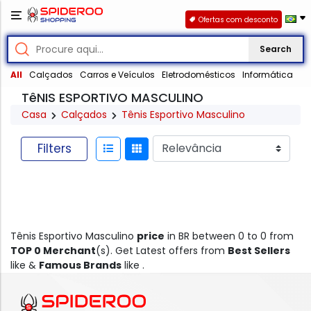
Ofertas com desconto
Search
All
Calçados
Carros e Veículos
Eletrodomésticos
Informática
TêNIS ESPORTIVO MASCULINO
Casa
Calçados
Tênis Esportivo Masculino
Filters
Tênis Esportivo Masculino
price
in BR between 0 to 0 from
TOP 0 Merchant
(s). Get Latest offers from
Best Sellers
like &
Famous Brands
like .