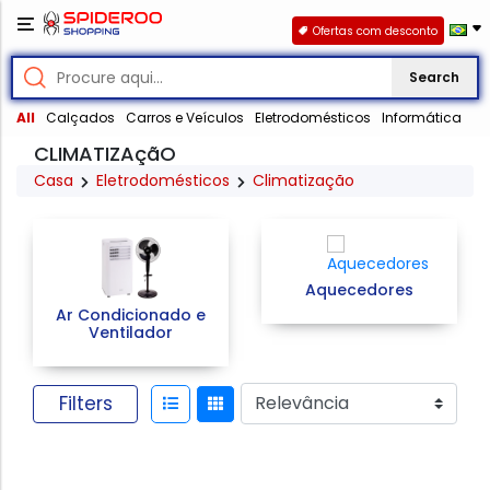
Ofertas com desconto
Search
All
Calçados
Carros e Veículos
Eletrodomésticos
Informática
CLIMATIZAçãO
Casa
Eletrodomésticos
Climatização
Aquecedores
Ar Condicionado e
Ventilador
Filters