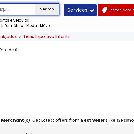
Services
Search
Ofertas com 
arros e Veículos
Informática
Moda
Móveis
alçados
Tênis Esportivo Infantil
 fora de
0
0 Merchant
(s). Get Latest offers from
Best Sellers
like &
Famo