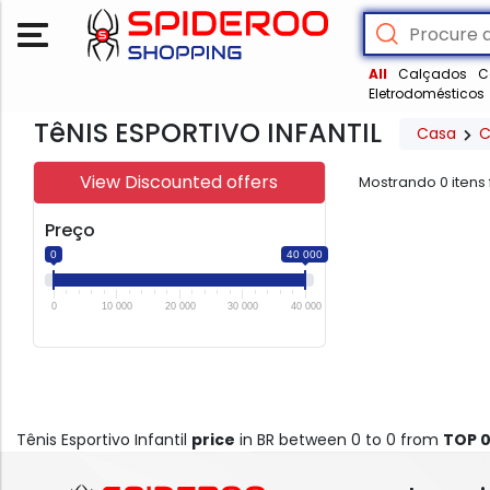
All
Calçados
C
Eletrodomésticos
TêNIS ESPORTIVO INFANTIL
Casa
C
View Discounted offers
Mostrando
0
itens
Preço
0
40 000
0
10 000
20 000
30 000
40 000
Tênis Esportivo Infantil
price
in BR between 0 to 0 from
TOP 