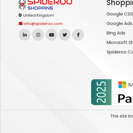
Shoppi
Google CSS
United Kingdom
Google Ads
info@spideroo.com
Bing Ads
Microsoft S
Spideroo C
This site 