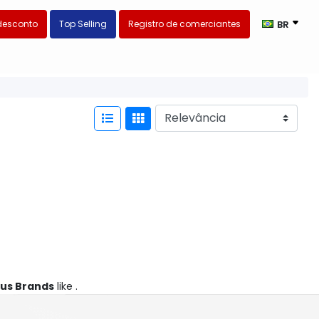
desconto
Top Selling
Registro de comerciantes
BR
us Brands
like .