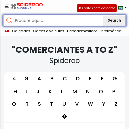
Ofertas com desconto
Search
All
Calçados
Carros e Veículos
Eletrodomésticos
Informática
"COMERCIANTES A TO Z"
Spideroo
4
8
A
B
C
D
E
F
G
H
I
J
K
L
M
N
O
P
Q
R
S
T
U
V
W
Y
Z
�