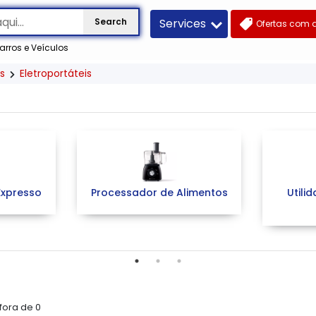
Services
Search
Ofertas com 
arros e Veículos
s
Eletroportáteis
Expresso
Processador de Alimentos
Utili
 fora de
0