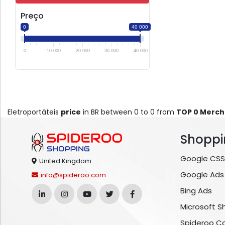
Preço
0
40 000
0
10 000
20 000
30 000
40 000
Eletroportáteis
price
in BR between 0 to 0 from
TOP 0 Merch
Shoppi
Google CSS
United Kingdom
Google Ads
info@spideroo.com
Bing Ads
Microsoft S
Spideroo C