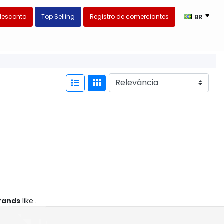
desconto
Top Selling
Registro de comerciantes
BR
rands
like .