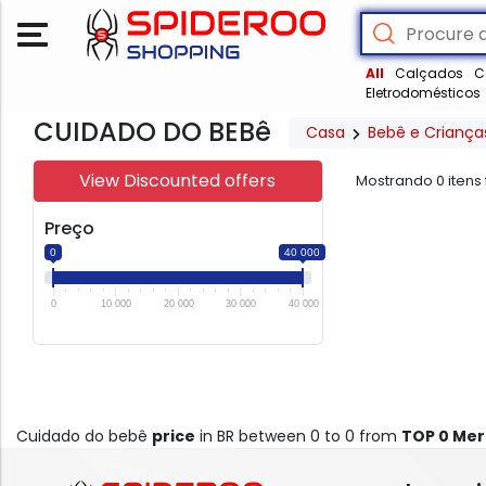
All
Calçados
C
Eletrodomésticos
CUIDADO DO BEBê
Casa
Bebê e Criança
View Discounted offers
Mostrando
0
itens
Preço
0
40 000
0
10 000
20 000
30 000
40 000
Cuidado do bebê
price
in BR between 0 to 0 from
TOP 0 Me