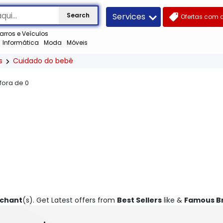
Services
Search
Ofertas com 
arros e Veículos
Informática
Moda
Móveis
s
Cuidado do bebê
 fora de
0
rchant
(s). Get Latest offers from
Best Sellers
like &
Famous B