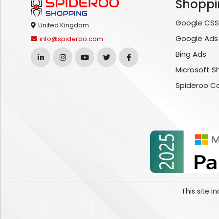
Shoppi
Google CSS
United Kingdom
Google Ads
info@spideroo.com
Bing Ads
Microsoft S
Spideroo C
This site 