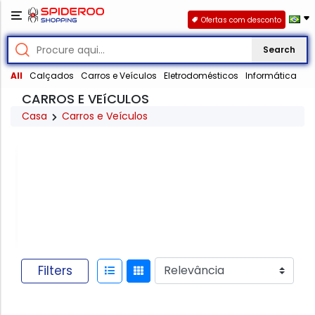
Ofertas com desconto
Search
All
Calçados
Carros e Veículos
Eletrodomésticos
Informática
CARROS E VEíCULOS
Casa
Carros e Veículos
Rádio
e
GPS
Filters