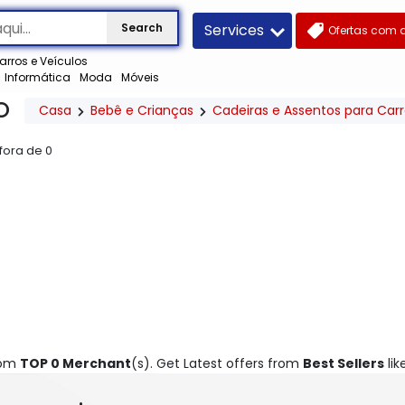
Services
Search
Ofertas com 
arros e Veículos
Informática
Moda
Móveis
O
Casa
Bebê e Crianças
Cadeiras e Assentos para Car
 fora de
0
rom
TOP 0 Merchant
(s). Get Latest offers from
Best Sellers
lik