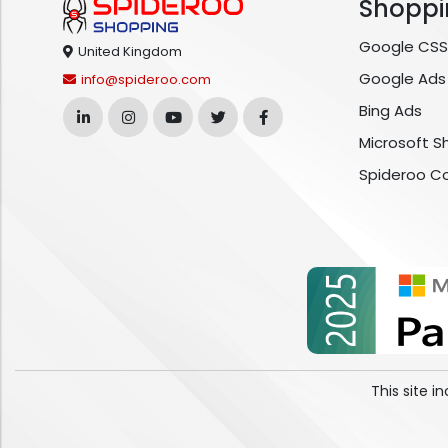
Shoppi
Google CSS
United Kingdom
Google Ads
info@spideroo.com
Bing Ads
Microsoft S
Spideroo C
This site 