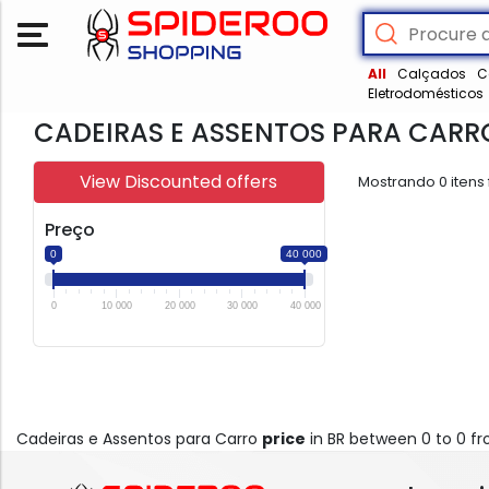
All
Calçados
C
Eletrodomésticos
CADEIRAS E ASSENTOS PARA CARR
View Discounted offers
Mostrando
0
itens
Preço
0
40 000
0
10 000
20 000
30 000
40 000
Cadeiras e Assentos para Carro
price
in BR between 0 to 0 f