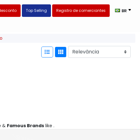
desconto
Top Selling
Registro de comerciantes
BR
ro
e &
Famous Brands
like .