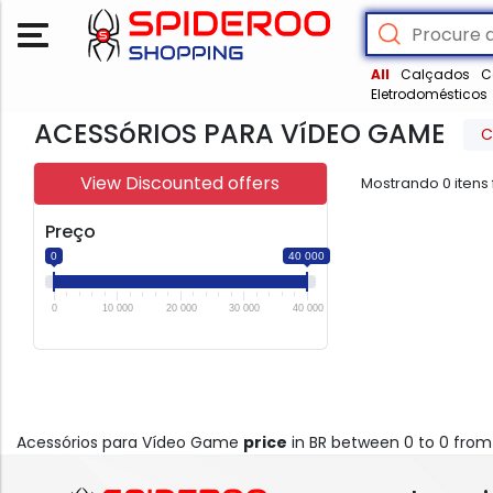
All
Calçados
C
Eletrodomésticos
ACESSóRIOS PARA VíDEO GAME
C
View Discounted offers
Mostrando
0
itens
Preço
0
40 000
0
10 000
20 000
30 000
40 000
Acessórios para Vídeo Game
price
in BR between 0 to 0 fro