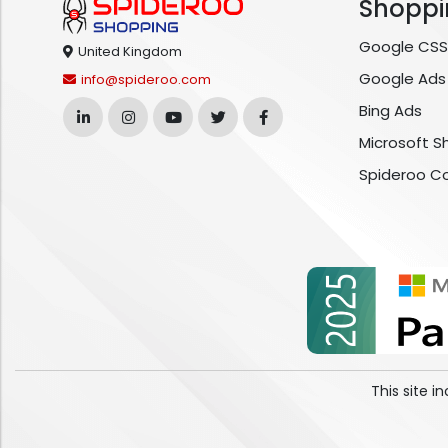
Shoppi
Google CSS
United Kingdom
Google Ads
info@spideroo.com
Bing Ads
Microsoft S
Spideroo C
This site 