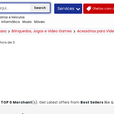
Services
Search
Ofertas com 
arros e Veículos
Informática
Moda
Móveis
asa
Brinquedos, Jogos e Video Games
Acessórios para Ví
 fora de
0
m
TOP 0 Merchant
(s). Get Latest offers from
Best Sellers
like 