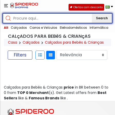
Ofertas com desconto
Search
All
Calçados
Carros e Veículos
Eletrodomésticos
Informática
CALçADOS PARA BEBêS & CRIANçAS
Casa
Calçados
Calçados para Bebês & Crianças
Filters
Calçados para Bebês & Crianças
price
in BR between 0 to
0 from
TOP 0 Merchant
(s). Get Latest offers from
Best
Sellers
like &
Famous Brands
like .