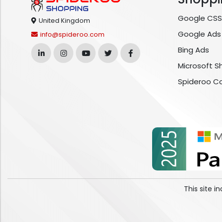
Google CSS
United Kingdom
Google Ads
info@spideroo.com
Bing Ads
Microsoft S
Spideroo C
This site 