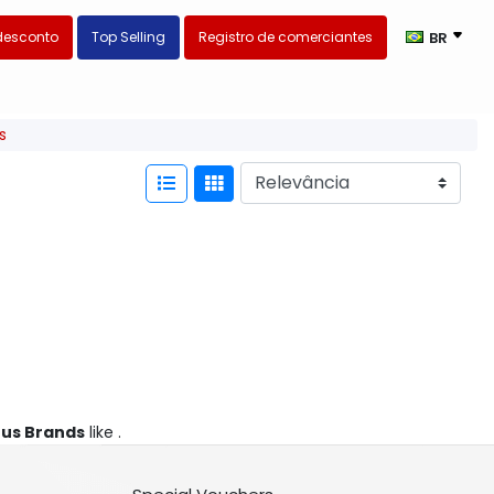
desconto
Top Selling
Registro de comerciantes
BR
s
us Brands
like .