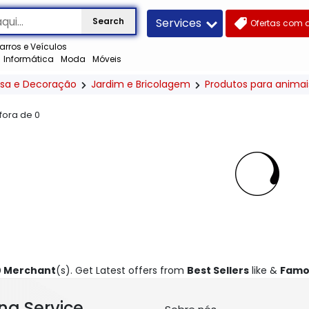
Services
Search
Ofertas com 
arros e Veículos
Informática
Moda
Móveis
sa e Decoração
Jardim e Bricolagem
Produtos para animai
 fora de
0
0 Merchant
(s). Get Latest offers from
Best Sellers
like &
Famo
ng Service