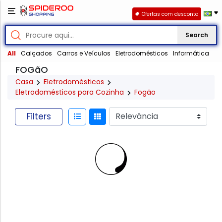
Ofertas com desconto
Search
All
Calçados
Carros e Veículos
Eletrodomésticos
Informática
FOGãO
Casa
Eletrodomésticos
Eletrodomésticos para Cozinha
Fogão
Filters