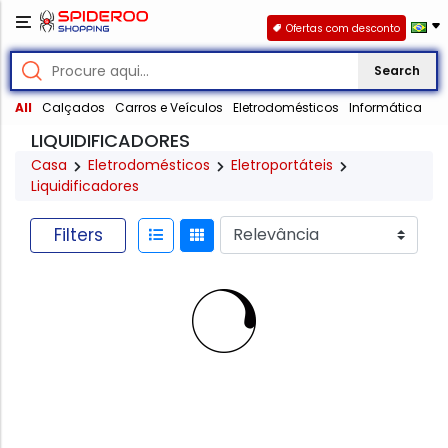
Ofertas com desconto
Search
All
Calçados
Carros e Veículos
Eletrodomésticos
Informática
LIQUIDIFICADORES
Casa
Eletrodomésticos
Eletroportáteis
Liquidificadores
Filters