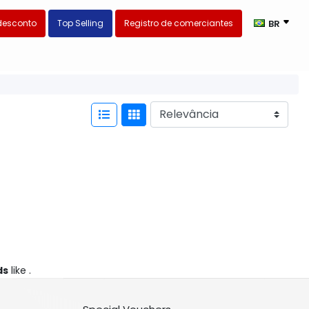
desconto
Top Selling
Registro de comerciantes
BR
ds
like .