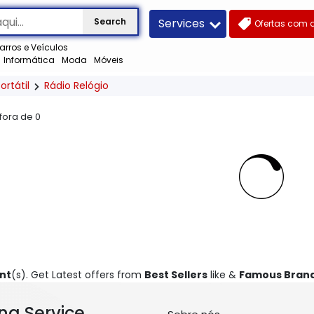
Services
Search
Ofertas com 
arros e Veículos
Informática
Moda
Móveis
ortátil
Rádio Relógio
 fora de
0
nt
(s). Get Latest offers from
Best Sellers
like &
Famous Bran
ng Service