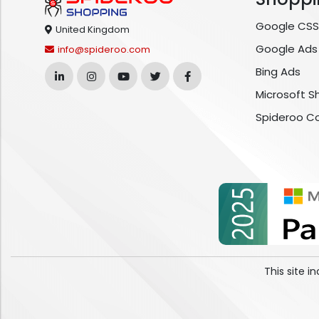
Google CSS
United Kingdom
Google Ads
info@spideroo.com
Bing Ads
Microsoft S
Spideroo C
This site 