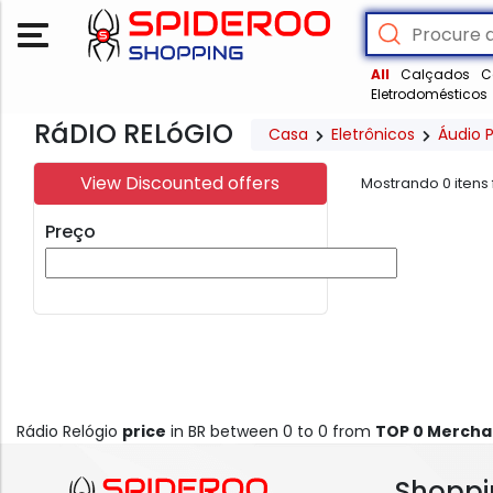
All
Calçados
C
Eletrodomésticos
RáDIO RELóGIO
Casa
Eletrônicos
Áudio P
View Discounted offers
Mostrando
0
itens
Preço
Rádio Relógio
price
in BR between 0 to 0 from
TOP 0 Mercha
Shoppi