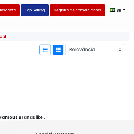
desconto
Top Selling
Registro de comerciantes
BR
oal
Famous Brands
like .