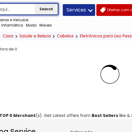
Services
Search
Ofertas com 
arros e Veículos
Informática
Moda
Móveis
Casa
Saúde e Beleza
Cabelos
Eletrônicos para Uso Pess
 fora de
0
TOP 0 Merchant
(s). Get Latest offers from
Best Sellers
like &
ng Service