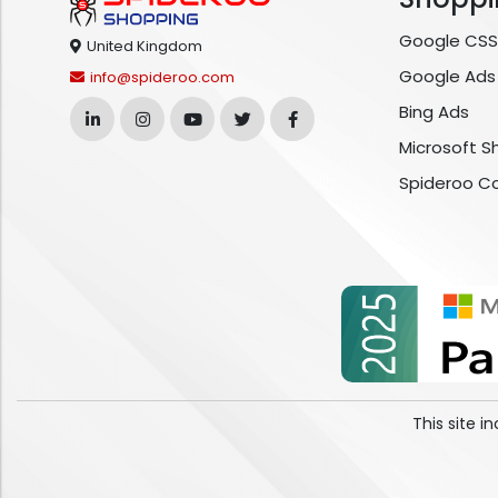
Google CSS
United Kingdom
Google Ads
info@spideroo.com
Bing Ads
Microsoft S
Spideroo C
This site 